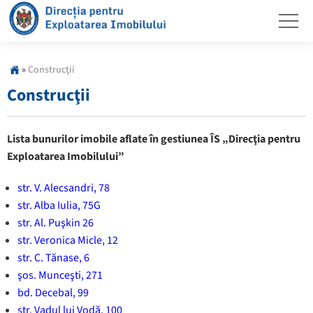
»
Construcţii
Construcţii
Lista bunurilor imobile aflate în gestiunea ÎS „Direcţia pentru
Exploatarea Imobilului”
str. V. Alecsandri, 78
str. Alba Iulia, 75G
str. Al. Puşkin 26
str. Veronica Micle, 12
str. C. Tănase, 6
şos. Munceşti, 271
bd. Decebal, 99
str. Vadul lui Vodă, 100