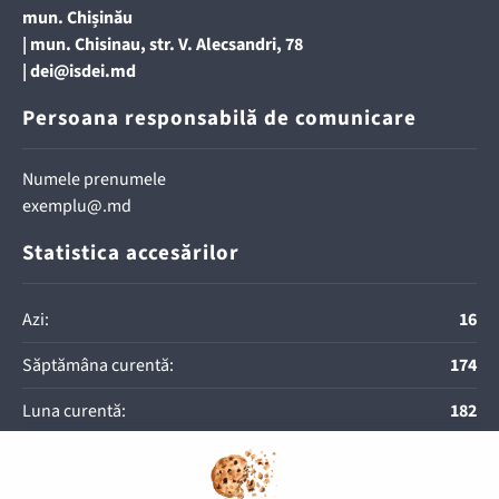
mun. Chișinău
| mun. Chisinau, str. V. Alecsandri, 78
|
dei@isdei.md
Persoana responsabilă de comunicare
Numele prenumele
exemplu@.md
Statistica accesărilor
Azi:
16
Săptămâna curentă:
174
Luna curentă:
182
Anul curent:
8137