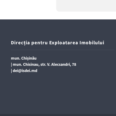
Direcția pentru Exploatarea Imobilului
mun. Chișinău
| mun. Chisinau, str. V. Alecsandri, 78
|
dei@isdei.md