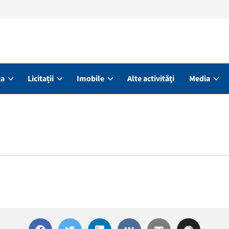
ța
Licitații
Imobile
Alte activităţi
Media