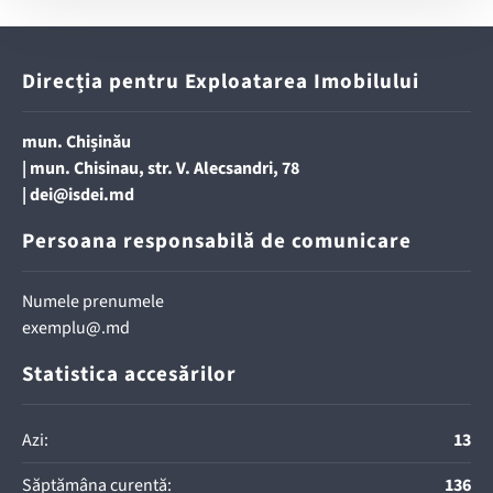
Direcția pentru Exploatarea Imobilului
mun. Chișinău
| mun. Chisinau, str. V. Alecsandri, 78
|
dei@isdei.md
Persoana responsabilă de comunicare
Numele prenumele
exemplu@.md
Statistica accesărilor
Azi:
13
Săptămâna curentă:
136