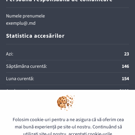
Numele prenumele
exemplu@.md
Statistica accesărilor
Azi:
23
Săptămâna curentă:
146
Luna curentă:
154
Anul curent:
8109
Folosim cookie-uri pentru a ne asigura că vă oferim cea
© 2026 Direcția pentru Exploatarea Imobilului - Toate drepturile
rezervate.
mai bună experiență pe site-ul nostru. Continuând să
utilizați site-ul nostru, acceptați cookie-urile.