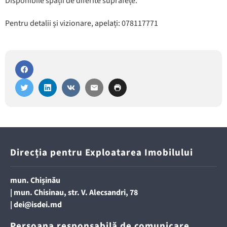
Disponibile spații de diferite suprafețe.
Pentru detalii și vizionare, apelați: 078117771
Direcția pentru Exploatarea Imobilului
mun. Chișinău
| mun. Chisinau, str. V. Alecsandri, 78
|
dei@isdei.md
Persoana responsabilă de comunicare