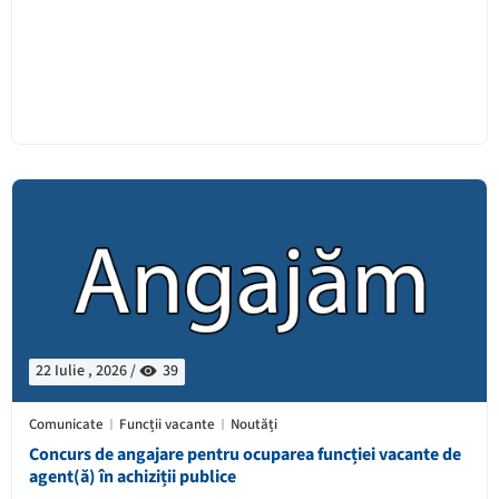
22 Iulie , 2026 /
39
Comunicate
Funcții vacante
Noutăți
Concurs de angajare pentru ocuparea funcției vacante de
agent(ă) în achiziții publice