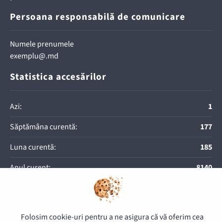
Persoana responsabilă de comunicare
Numele prenumele
exemplu@.md
Statistica accesărilor
Azi:
1
Săptămâna curentă:
177
Luna curentă:
185
Anul curent:
8140
© 2026 Direcția pentru Exploatarea Imobilului - Toate drepturile
Folosim cookie-uri pentru a ne asigura că vă oferim cea