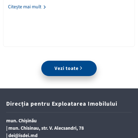
Citește mai mult
Vezi toate
Direcția pentru Exploatarea Imobilului
mun. Chișinău
| mun. Chisinau, str. V. Alecsandri, 78
|
dei@isdei.md