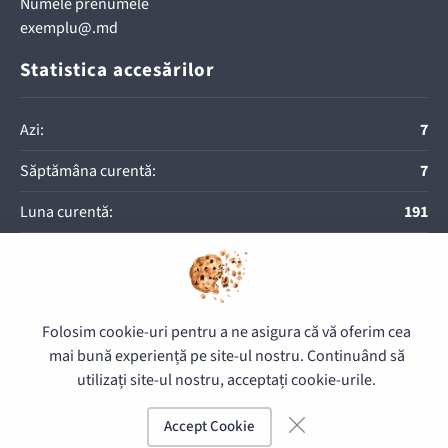
Numele prenumele
exemplu@.md
Statistica accesărilor
Azi:
7
Săptămâna curentă:
7
Luna curentă:
191
Anul curent:
8146
Folosim cookie-uri pentru a ne asigura că vă oferim cea
© 2026 Direcția pentru Exploatarea Imobilului - Toate drepturile
mai bună experiență pe site-ul nostru. Continuând să
rezervate.
utilizați site-ul nostru, acceptați cookie-urile.
Accept Cookie